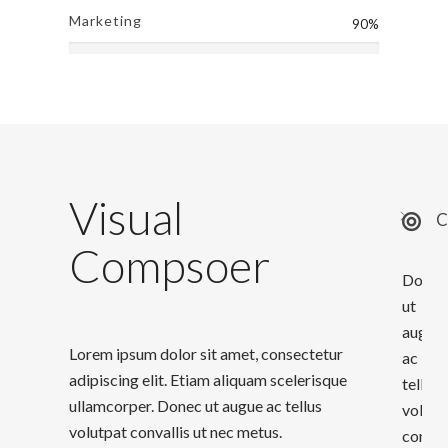
Marketing
90%
Visual
C
Compsoer
Donec
ut
augue
Lorem ipsum dolor sit amet, consectetur
ac
adipiscing elit. Etiam aliquam scelerisque
tellus
ullamcorper. Donec ut augue ac tellus
volutp
volutpat convallis ut nec metus.
conval