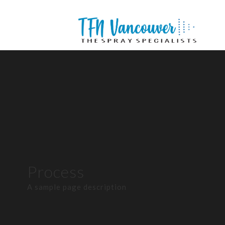
Process
A sample page description