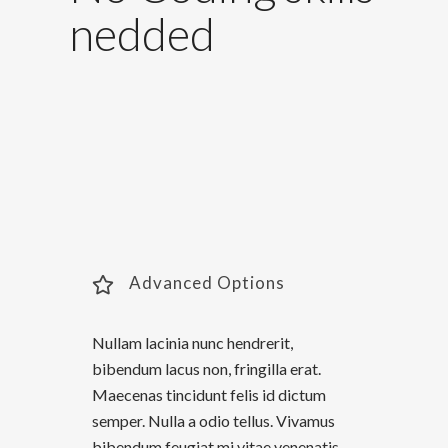
nedded
Lorem ipsum dolor sit amet, consectetur
adipiscing elit. Etiam aliquam scelerisque
ullamcorper. Donec ut augue ac tellus
volutpat convallis ut nec metus. Morbi
dignissim interdum sagittis.
Advanced Options
Nullam lacinia nunc hendrerit,
bibendum lacus non, fringilla erat.
Maecenas tincidunt felis id dictum
semper. Nulla a odio tellus. Vivamus
bibendum feugiat mi vitae venenatis.